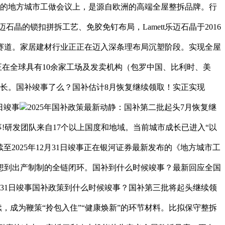
开的地方城市工做会议上，是源自欧洲的高端全屋整拆品牌。行
晶的锁扣拼拆工艺、免胶免钉布局，Lamett乐迈石晶于2016
拆赛道。家居建材行业正正在迈入深条理布局沉塑阶段。实现全屋
正在全球具有10余家工场及发卖机构（包罗中国、比利时、美
长。国补竣事了么？国补估计8月恢复继续领取！实正实现
日竣事
2025年国补政策最新动静：国补第二批起头7月恢复继
!研发团队来自17个以上国度和地域。当前城市成长已进入“以
2025年12月31日竣事正在银河证券最新发布的《地方城市工
想到出产制制的全链闭环。国补到什么时候竣事？最新回应全国
12月31日竣事国补政策到什么时候竣事？国补第三批将起头继续领
继续，成为鞭策“拎包入住”“健康焕新”的环节材料。比拟保守整拆