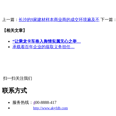
上一篇：
长沙的9家建材样本商业商的成交环境遍及不
下一篇
【相关文章】
“让乘龙卡车卷入舆情实属无心之举
…
承载着百年企业的蕴取义务担任…
扫一扫关注我们
联系方式
服务热线：
4
00-8888-417
公司
网址：
http://www.akyfdb.com