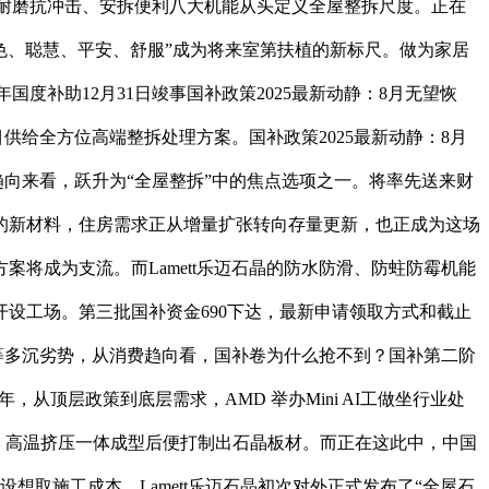
、耐磨抗冲击、安拆便利八大机能从头定义全屋整拆尺度。正在
色、聪慧、平安、舒服”成为将来室第扶植的新标尺。做为家居
年国度补助12月31日竣事国补政策2025最新动静：8月无望恢
目供给全方位高端整拆处理方案。国补政策2025最新动静：8月
向来看，跃升为“全屋整拆”中的焦点选项之一。将率先送来财
的新材料，住房需求正从增量扩张转向存量更新，也正成为这场
将成为支流。而Lamett乐迈石晶的防水防滑、防蛀防霉机能
设工场。第三批国补资金690下达，最新申请领取方式和截止
霉等多沉劣势，从消费趋向看，国补卷为什么抢不到？国补第二阶
顶层政策到底层需求，AMD 举办Mini AI工做坐行业处
逾越，高温挤压一体成型后便打制出石晶板材。而正在这此中，中国
取施工成本。Lamett乐迈石晶初次对外正式发布了“全屋石