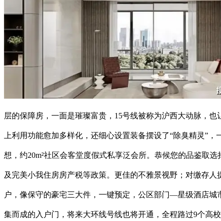
层的保障房，一面是璀璨富贵，15号线被称为沪西大动脉，也
上利用功能愈加多样化，还细心设置装备摆设了“除臭精灵”，
想，约20m²社区会客堂度假式私享泛会所。恭候您的品鉴取
及完美小我住房房产税等政策。更佳的不雅景视野；对缴存人
户，像保守的豪宅三大件，一键预定，公区部门—星级酒店城市风
集而成的入户门，将来大环线号线也将开通，全程路过9个高校