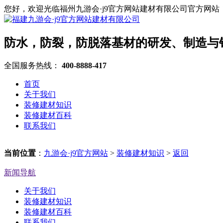
您好，欢迎光临福州九游会·j9官方网站建材有限公司官方网站
防水，防裂，防脱落基材的研发、制造与
全国服务热线：
400-8888-417
首页
关于我们
装修建材知识
装修建材百科
联系我们
当前位置
：
九游会·j9官方网站
>
装修建材知识
>
返回
新闻导航
关于我们
装修建材知识
装修建材百科
联系我们