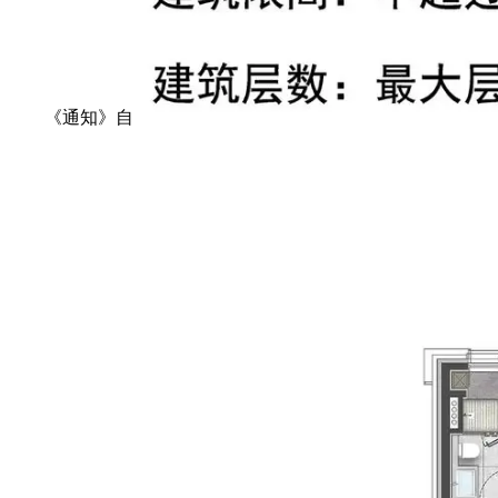
《通知》自