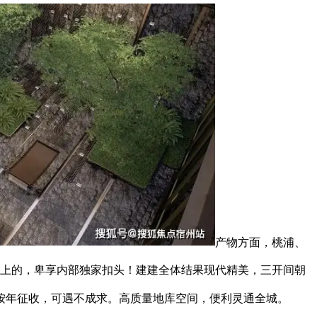
产物方面，桃浦、
以上的，卑享内部独家扣头！建建全体结果现代精美，三开间朝
按年征收，可遇不成求。高质量地库空间，便利灵通全城。