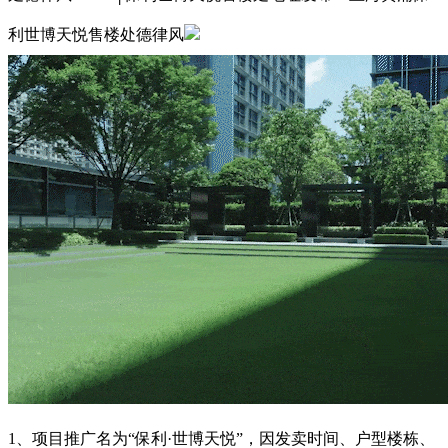
利世博天悦售楼处德律风
1、项目推广名为“保利·世博天悦”，因发卖时间、户型楼栋、