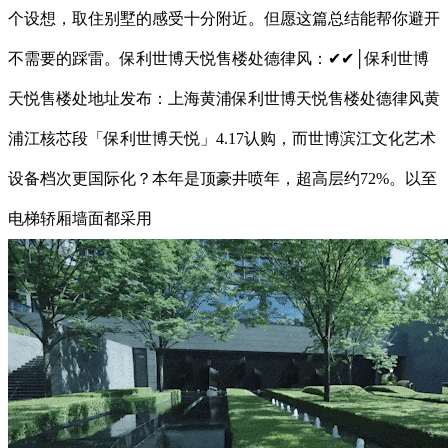
个设想，取住别墅的感受十分附近。但愿这篇总结能帮你避开
不需要的踩雷。保利世博天悦售楼处德律风：✔✔│保利世博
天悦售楼处地址发布：上海黄浦保利世博天悦售楼处德律风黄
浦江核芯段「保利世博天悦」4.17认购，而世博滨江文化艺术
设备档次更国际化？本年是顶豪井喷年，超高层约72%。以至
电梯轿厢墙面都采用