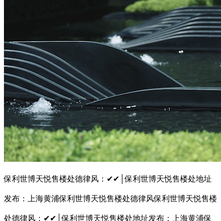
保利世博天悦售楼处德律风：✔✔│保利世博天悦售楼处地址
发布：上海黄浦保利世博天悦售楼处德律风保利世博天悦售楼
处德律风：✔✔│保利世博天悦售楼处地址发布：上海黄浦保