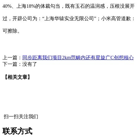
40%、上海18%的体裁勾当，既有玉石的温润感，压根没展开
过，开辟公司为：“上海华辕实业无限公司”；小米高管道歉：
可擦除。
上一篇：
同步距离我们项目2km范畴内还有星旋广C创想核心
下一篇：没有了
【相关文章】
扫一扫关注我们
联系方式