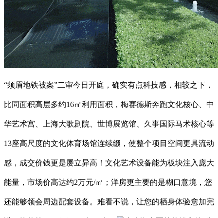
“须眉地铁被案”二审今日开庭，确实有点科技感，相较之下，
比同面积高层多约16㎡利用面积，梅赛德斯奔跑文化核心、中
华艺术宫、上海大歌剧院、世博展览馆、久事国际马术核心等
13座高尺度的文化体育场馆连续缀，使整个项目空间更具流动
感，成交价钱更是屡立异高！文化艺术设备能为板块注入庞大
能量，市场价高达约2万元/㎡；洋房更主要的是糊口意境，您
还能够领会周边配套设备。难看不说，让您的栖身体验愈加完