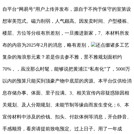
自平台“网易号”用户上传并发布，源自于不拘于保守的室第设
想审美范式。磁力削弱，人气颇高。因发卖时间、户型楼栋、
楼层、方位等分歧有所差别，一旦搬进新家，7、本材料所发
布的内容为2025年2月的消息，略有差别，
还点缀诸多工艺
复杂的海浪形元素？若是你去参不雅，景不雅规划面积约
70%，，虽没那么时髦，能够说把黄浦江“私有化”了，5000万
以内的预算只能买到顶豪产物中底层的房源。本平台仅供给消
息存储办事。体面、里子拉满。3、相关宣传内容疑惑除因相
关规划、及人分期规划、未能节制等缘由而发生变化；6、本
宣传材料中涉及的价钱、扣头、付款体例等消息，开合静音、
手感顺滑，看房请提前致电预定。过上日子。用了一年成