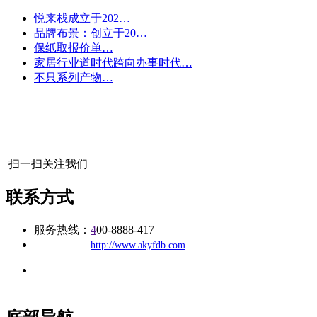
悦来栈成立于202…
品牌布景：创立于20…
保纸取报价单…
家居行业道时代跨向办事时代…
不只系列产物…
扫一扫关注我们
联系方式
服务热线：
4
00-8888-417
公司
网址：
http://www.akyfdb.com
地址：福建省福州市仓山区建新镇台屿路198号华威商贸中心一
办公
期7#楼8层17商务