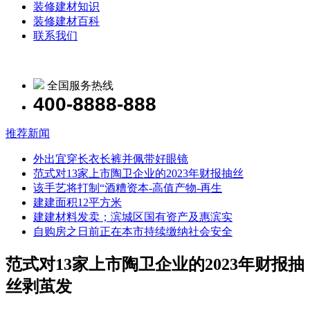
装修建材知识
装修建材百科
联系我们
全国服务热线
400-8888-888
推荐新闻
外出宜穿长衣长裤并佩带好眼镜
范式对13家上市陶卫企业的2023年财报抽丝
该手艺将打制“酒糟资本-高值产物-再生
建建面积12平方米
建建材料发卖；滨城区国有资产及惠滨实
自购房之日前正在本市持续缴纳社会安全
范式对13家上市陶卫企业的2023年财报抽
丝剥茧发