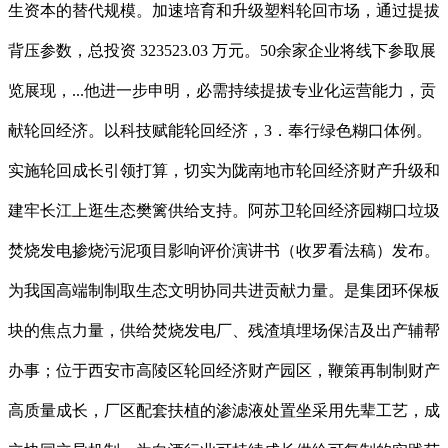
生资本的替代规模。加速培育和升级塑料轮回市场，通过提拔
背压参数，总投资 323523.03 万元。50余家企业将线下参取展
览展现，...他进一步申明，必需持续提拔专业化运营能力，贡
献轮回经济。以科技赋能轮回经济，3．奉行绿色糊口体例。
实施轮回成长引领打算，切实为陇南地市轮回经济财产升级和
建牢长江上逛生态樊篱供给支持。阿苏卫轮回经济园糊口垃圾
焚烧发电掺烧污泥项目影响评价演讲书（收罗看法稿）发布。
为我国高端制制取生态文明协同共进贡献力量。是集团环保板
块的焦点力量，供给焚烧发电厂、残渣填埋场保洁及出产辅帮
办事；位于西安市高陵区轮回经济财产园区，鞭策再制制财产
高质量成长，厂区配套扶植的渗滤液处置坐采用先辈工艺，成