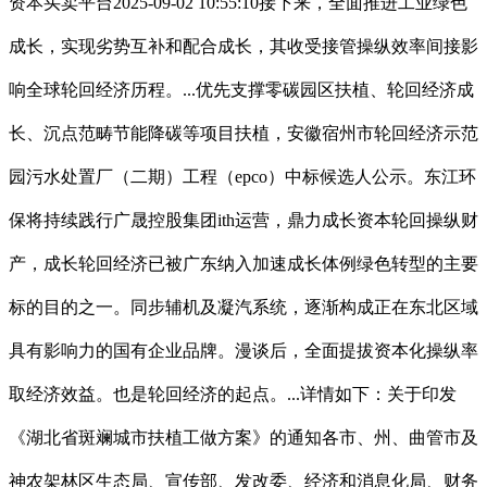
资本买卖平台2025-09-02 10:55:10接下来，全面推进工业绿色
成长，实现劣势互补和配合成长，其收受接管操纵效率间接影
响全球轮回经济历程。...优先支撑零碳园区扶植、轮回经济成
长、沉点范畴节能降碳等项目扶植，安徽宿州市轮回经济示范
园污水处置厂（二期）工程（epco）中标候选人公示。东江环
保将持续践行广晟控股集团ith运营，鼎力成长资本轮回操纵财
产，成长轮回经济已被广东纳入加速成长体例绿色转型的主要
标的目的之一。同步辅机及凝汽系统，逐渐构成正在东北区域
具有影响力的国有企业品牌。漫谈后，全面提拔资本化操纵率
取经济效益。也是轮回经济的起点。...详情如下：关于印发
《湖北省斑斓城市扶植工做方案》的通知各市、州、曲管市及
神农架林区生态局、宣传部、发改委、经济和消息化局、财务