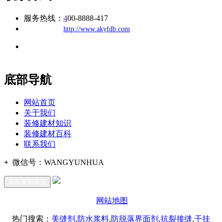
服务热线：
4
00-8888-417
公司
网址：
http://www.akyfdb.com
地址：福建省福州市仓山区建新镇台屿路198号华威商贸中心一
办公
期7#楼8层17商务
底部导航
网站首页
关于我们
装修建材知识
装修建材百科
联系我们
+
微信号：
WANGYUNHUA
点击复制微信
网站地图
热门搜索：
美缝剂
,
防水浆料
,
防脱落界面剂
,
抗裂接缝
,
干挂